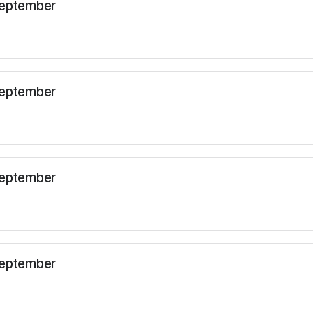
September
September
September
September