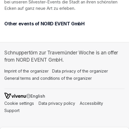
bei unseren Silvester-Events die Stadt an ihren schönsten 
Ecken auf ganz neue Art zu erleben. 
Other events of NORD EVENT GmbH
Schnuppertörn zur Travemünder Woche is an offer
from NORD EVENT GmbH.
Imprint of the organizer
(opens in a new tab)
Data privacy of the organizer
(opens in 
General terms and conditions of the organizer
(opens in a new ta
SWITCH LANGUAGE
Cookie settings
(opens in a new tab)
Data privacy policy
(opens in a new tab)
Accessibility
(opens in a n
Support
(opens in a new tab)