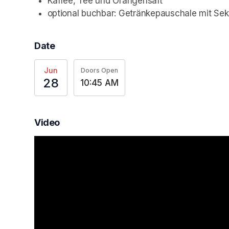
Kaffee, Tee und Orangensaft
optional buchbar: Getränkepauschale mit Sekt
Date
Jun
Doors Open
28
10:45 AM
Video