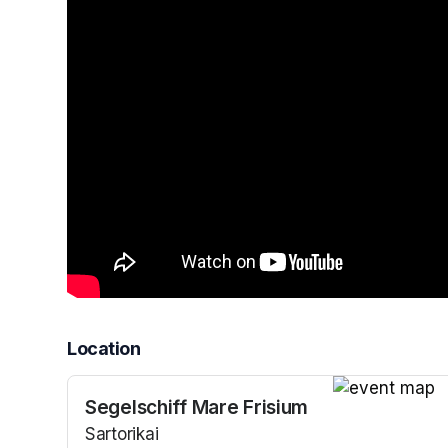
Location
Segelschiff Mare Frisium
(opens in a n
Sartorikai