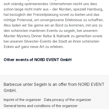
sich ständig optimierendes Unternehmen reicht uns dies 
schon lange nicht mehr aus – der Norden, speziell Hamburg, 
hat bezüglich der Freizeitplanung soviel zu bieten und das 
richtige Potenzial, um unvergessene Erlebnisse zu schaffen. 
Also laden wir Sie gerne ein an Bord zu kommen, mit uns zu 
den schönsten maritimen Events zu segeln, bei unserem 
Murder Mystery Dinner Kultur & Kulinarik zu genießen sowie 
bei unseren Silvester-Events die Stadt an ihren schönsten 
Ecken auf ganz neue Art zu erleben. 
Other events of NORD EVENT GmbH
Barbecue unter Segeln is an offer from NORD EVENT
GmbH.
Imprint of the organizer
(opens in a new tab)
Data privacy of the organizer
(opens in 
General terms and conditions of the organizer
(opens in a new ta