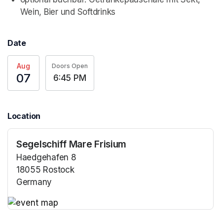
Wein, Bier und Softdrinks
Date
Aug
Doors Open
07
6:45 PM
Location
Segelschiff Mare Frisium
Haedgehafen 8
18055 Rostock
Germany
(opens in a new tab)
(opens in a new tab)