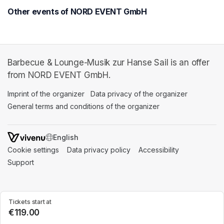
Other events of NORD EVENT GmbH
Barbecue & Lounge-Musik zur Hanse Sail is an offer
from NORD EVENT GmbH.
Imprint of the organizer
(opens in a new tab)
Data privacy of the organizer
(opens in 
General terms and conditions of the organizer
(opens in a new ta
SWITCH LANGUAGE
Cookie settings
(opens in a new tab)
Data privacy policy
(opens in a new tab)
Accessibility
(opens in a n
Support
(opens in a new tab)
Tickets start at
€119.00